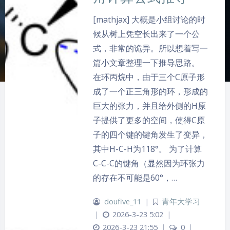
[mathjax] 大概是小组讨论的时
候从树上凭空长出来了一个公
式，非常的诡异。所以想着写一
篇小文章整理一下推导思路。
在环丙烷中，由于三个C原子形
成了一个正三角形的环，形成的
巨大的张力，并且给外侧的H原
子提供了更多的空间，使得C原
子的四个键的键角发生了变异，
夜间模式
其中H-C-H为118°。 为了计算
C-C-C的键角（显然因为环张力
Sans Serif
Serif
的存在不可能是60°，…
浅阴影
深阴影
doufive_11
|
青年大学习
|
2026-3-23 5:02
|
关闭
日落
暗化
灰度
2026-3-23 21:55
|
0
|