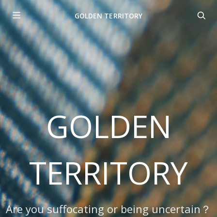
GOLDEN TERRITORY
GOLDEN
TERRITORY
Are you suffocating or being uncertain？