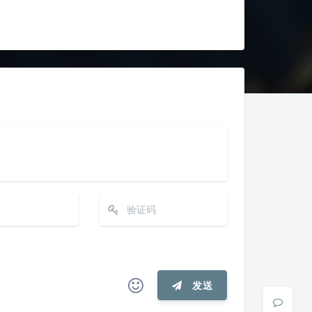
夜间模式
Sans Serif
Serif
浅阴影
深阴影
关闭
日落
暗化
灰度
发送