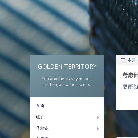
4
月
GOLDEN TERRITORY
考虑
You and the gravity means
nothing but ashes to me.
硬要说
首页
账户
子站点