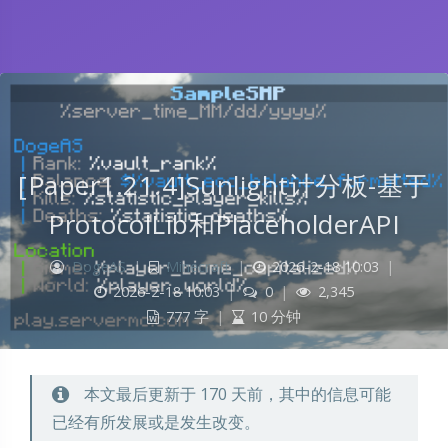
[Paper1.21.4]Sunlight计分板-基于
ProtocolLib和PlaceholderAPI
DogeAS
|
Minecraft
|
2026-2-18 10:03
|
2026-2-18 10:03
|
0
|
2,345
777 字
|
10 分钟
本文最后更新于 170 天前，其中的信息可能
已经有所发展或是发生改变。