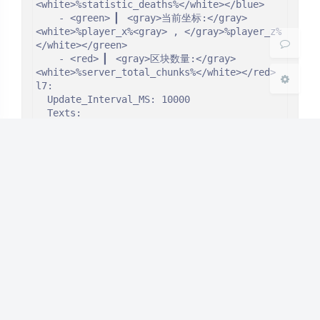
<white>%statistic_deaths%</white></blue>

关闭
日落
暗化
灰度
    - <green> ▎ <gray>当前坐标:</gray> 
<white>%player_x%<gray> , </gray>%player_z%
</white></green>

    - <red> ▎ <gray>区块数量:</gray>
<white>%server_total_chunks%</white></red>

l7:

  Update_Interval_MS: 10000

  Texts:

    - <blue> ▎ <gray>权限节点:</gray> 
<white>%luckperms_groups%</white></blue>

    - <blue> ▎ <gray>权限节点:</gray> 
<white>%luckperms_groups%</white></blue>

    - <green> ▎ <gray>当前高度:</gray> 
<white>%player_y%</white></green>

    - <red> ▎ <gray>内存占用:</gray>
<white>%server_ram_used%</white></red>

l8:

  Update_Interval_MS: 10000

  Texts:

    - <blue> ▎ <gray>Diorite :</gray> 
<white>%statistic_mine_block:diorite%
</white></blue>

    - <blue> ▎ <gray>Diorite :</gray> 