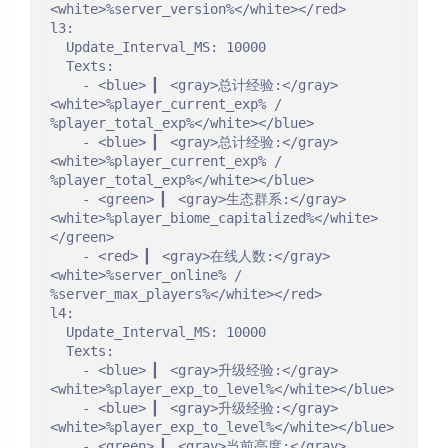
<white>%server_version%</white></red>

l3:

  Update_Interval_MS: 10000

  Texts:

    - <blue> ▎ <gray>总计经验:</gray> 
<white>%player_current_exp% / 
%player_total_exp%</white></blue>

    - <blue> ▎ <gray>总计经验:</gray> 
<white>%player_current_exp% / 
%player_total_exp%</white></blue>

    - <green> ▎ <gray>生态群系:</gray> 
<white>%player_biome_capitalized%</white>
</green>

    - <red> ▎ <gray>在线人数:</gray>
<white>%server_online% / 
%server_max_players%</white></red>

l4:

  Update_Interval_MS: 10000

  Texts:

    - <blue> ▎ <gray>升级经验:</gray> 
<white>%player_exp_to_level%</white></blue>

    - <blue> ▎ <gray>升级经验:</gray> 
<white>%player_exp_to_level%</white></blue>

    - <green> ▎ <gray>当前亮度:</gray> 