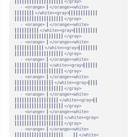
▎▎▎▎▎▎▎▎▎▎▎▎▎▎▎▎▎▎▎▎</gray>

  - <orange> ▎</orange><white> 
▎▎▎▎▎▎▎▎</white><gray>▎▎▎▎▎▎▎▎▎▎▎▎    
▎▎▎▎▎▎▎▎▎▎▎▎▎▎▎▎▎▎▎▎</gray>

  - <orange> ▎</orange><white> 
▎▎▎▎▎▎▎▎▎▎</white><gray>▎▎▎▎▎▎▎▎▎▎    
▎▎▎▎▎▎▎▎▎▎▎▎▎▎▎▎▎▎▎▎</gray>

  - <orange> ▎</orange><white> 
▎▎▎▎▎▎▎▎▎▎▎▎</white><gray>▎▎▎▎▎▎▎▎    
▎▎▎▎▎▎▎▎▎▎▎▎▎▎▎▎▎▎▎▎</gray>

  - <orange> ▎</orange><white> 
▎▎▎▎▎▎▎▎▎▎▎▎▎▎</white><gray>▎▎▎▎▎▎    
▎▎▎▎▎▎▎▎▎▎▎▎▎▎▎▎▎▎▎▎</gray>

  - <orange> ▎</orange><white> 
▎▎▎▎▎▎▎▎▎▎▎▎▎▎▎▎</white><gray>▎▎▎▎    
▎▎▎▎▎▎▎▎▎▎▎▎▎▎▎▎▎▎▎▎</gray>

  - <orange> ▎</orange><white> 
▎▎▎▎▎▎▎▎▎▎▎▎▎▎▎▎▎▎</white><gray>▎▎    
▎▎▎▎▎▎▎▎▎▎▎▎▎▎▎▎▎▎▎▎</gray>

  - <orange> ▎</orange><white> 
▎▎▎▎▎▎▎▎▎▎▎▎▎▎▎▎▎▎▎▎</white><gray>    
▎▎▎▎▎▎▎▎▎▎▎▎▎▎▎▎▎▎▎▎</gray>

  - <orange> ▎</orange><white> 
▎▎▎▎▎▎▎▎▎▎▎▎▎▎▎▎▎▎▎▎    ▎▎</white>