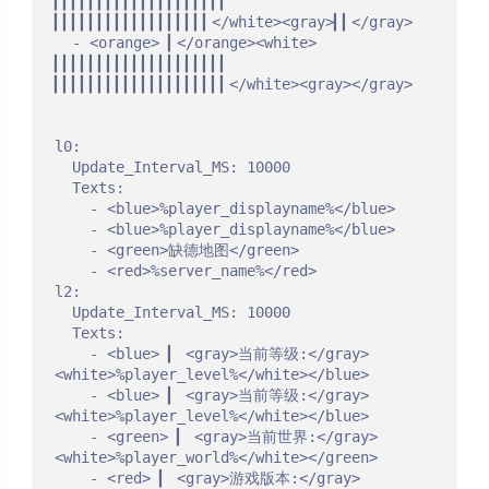
▎▎▎▎▎▎▎▎▎▎▎▎▎▎▎▎▎▎▎▎    
▎▎▎▎▎▎▎▎▎▎▎▎▎▎▎▎▎▎</white><gray>▎▎</gray>

  - <orange> ▎</orange><white> 
▎▎▎▎▎▎▎▎▎▎▎▎▎▎▎▎▎▎▎▎    
▎▎▎▎▎▎▎▎▎▎▎▎▎▎▎▎▎▎▎▎</white><gray></gray>

l0:

  Update_Interval_MS: 10000

  Texts:

    - <blue>%player_displayname%</blue>

    - <blue>%player_displayname%</blue>

    - <green>缺德地图</green>

    - <red>%server_name%</red>

l2:

  Update_Interval_MS: 10000

  Texts:

    - <blue> ▎ <gray>当前等级:</gray> 
<white>%player_level%</white></blue>

    - <blue> ▎ <gray>当前等级:</gray> 
<white>%player_level%</white></blue>

    - <green> ▎ <gray>当前世界:</gray> 
<white>%player_world%</white></green>    

    - <red> ▎ <gray>游戏版本:</gray>