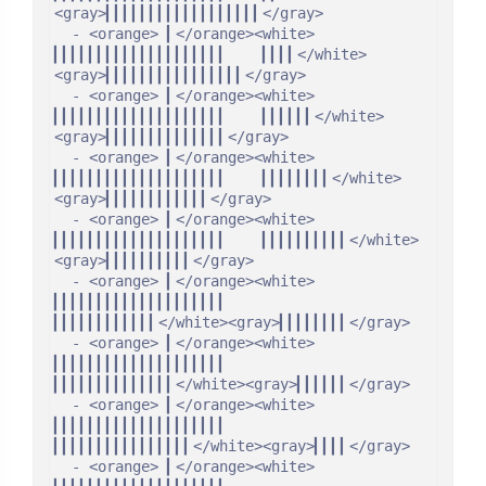
<gray>▎▎▎▎▎▎▎▎▎▎▎▎▎▎▎▎▎▎</gray>

  - <orange> ▎</orange><white> 
▎▎▎▎▎▎▎▎▎▎▎▎▎▎▎▎▎▎▎▎    ▎▎▎▎</white>
<gray>▎▎▎▎▎▎▎▎▎▎▎▎▎▎▎▎</gray>

  - <orange> ▎</orange><white> 
▎▎▎▎▎▎▎▎▎▎▎▎▎▎▎▎▎▎▎▎    ▎▎▎▎▎▎</white>
<gray>▎▎▎▎▎▎▎▎▎▎▎▎▎▎</gray>

  - <orange> ▎</orange><white> 
▎▎▎▎▎▎▎▎▎▎▎▎▎▎▎▎▎▎▎▎    ▎▎▎▎▎▎▎▎</white>
<gray>▎▎▎▎▎▎▎▎▎▎▎▎</gray>

  - <orange> ▎</orange><white> 
▎▎▎▎▎▎▎▎▎▎▎▎▎▎▎▎▎▎▎▎    ▎▎▎▎▎▎▎▎▎▎</white>
<gray>▎▎▎▎▎▎▎▎▎▎</gray>

  - <orange> ▎</orange><white> 
▎▎▎▎▎▎▎▎▎▎▎▎▎▎▎▎▎▎▎▎    
▎▎▎▎▎▎▎▎▎▎▎▎</white><gray>▎▎▎▎▎▎▎▎</gray>

  - <orange> ▎</orange><white> 
▎▎▎▎▎▎▎▎▎▎▎▎▎▎▎▎▎▎▎▎    
▎▎▎▎▎▎▎▎▎▎▎▎▎▎</white><gray>▎▎▎▎▎▎</gray>

  - <orange> ▎</orange><white> 
▎▎▎▎▎▎▎▎▎▎▎▎▎▎▎▎▎▎▎▎    
▎▎▎▎▎▎▎▎▎▎▎▎▎▎▎▎</white><gray>▎▎▎▎</gray>

  - <orange> ▎</orange><white> 