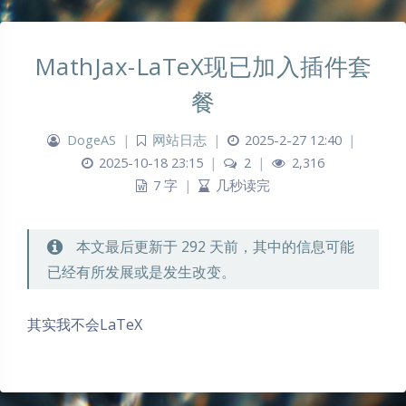
MathJax-LaTeX现已加入插件套
餐
DogeAS
|
网站日志
|
2025-2-27 12:40
|
2025-10-18 23:15
|
2
|
2,316
7 字
|
几秒读完
本文最后更新于 292 天前，其中的信息可能
已经有所发展或是发生改变。
其实我不会LaTeX